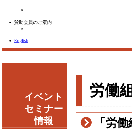
連合総研が実施する日本の未来塾のご案内・開催
労働組合の未来
労働組合への理解や共感、参加という観点から、
賛助会員のご案内
賛助会員のご案内
連合総研では個人会員と団体会員からなる「賛助
English
労働
イベント
セミナー
情報
「労働