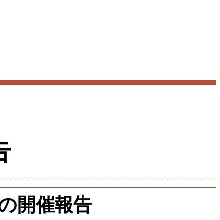
告
の開催報告