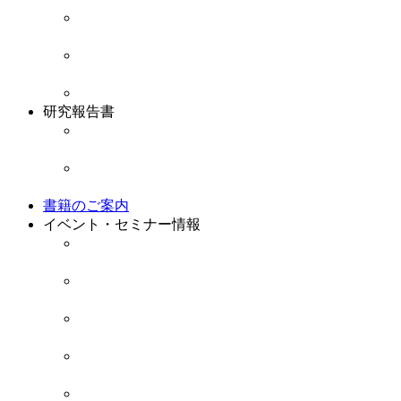
情報公開資料
情報公開資料と業務・財務に関する資料です。
アクセスマップ
連合総研にお越しいただく際のアクセスマップと
お知らせ
研究報告書
研究・報告書アーカイブ
これまでの研究成果報告書をPDF形式で閲覧する
今年度の調査研究
現在進行中の調査研究のご紹介です。
書籍のご案内
イベント・セミナー情報
イベント
連合総研が実施するイベントのご案内・開催報告
セミナー
連合総研が実施するセミナーのご案内・開催報告
シンポジウム
連合総研が実施するシンポジウムのご案内・開催
ソーシャル・アジア・フォーラム
ソーシャル・アジア・フォーラムのご案内・開催
日本の未来塾