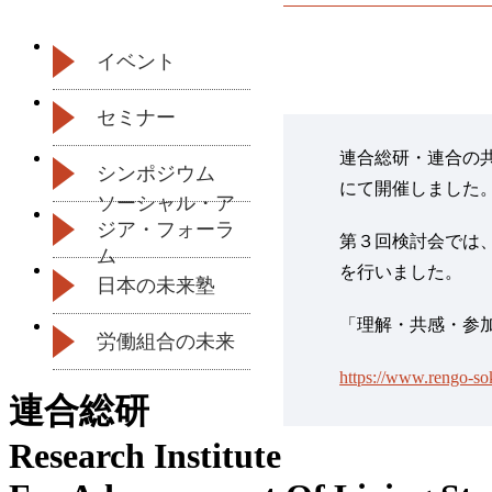
イベント
セミナー
連合総研・連合の共
シンポジウム
にて開催しました
ソーシャル・ア
ジア・フォーラ
第３回検討会では、
ム
を行いました。
日本の未来塾
「理解・共感・参
労働組合の未来
https://www.rengo-sok
連合総研
Research Institute