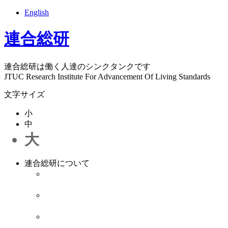
English
連合総研
連合総研は働く人達のシンクタンクです
JTUC Research Institute For Advancement Of Living Standards
文字サイズ
小
中
大
連合総研について
連合総研について
連合総研は1987年12月1日に発足した働く者のシ
理事長ごあいさつ
連合総研 理事長 清水 秀行からのご挨拶です
研究員紹介
在籍研究員プロフィールのご紹介です。