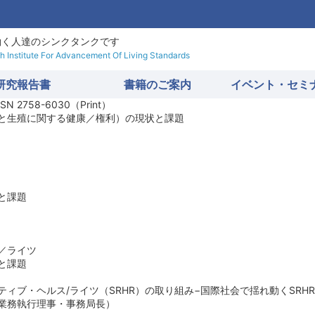
働く人達のシンクタンクです
 Institute For Advancement Of Living Standards
研究報告書
書籍のご案内
イベント・セミ
SSN 2758-6030（Print）
と生殖に関する健康／権利）の現状と課題
と課題
／ライツ
と課題
ィブ・ヘルス/ライツ（SRHR）の取り組み−国際社会で揺れ動くSRHR
業務執行理事・事務局長）