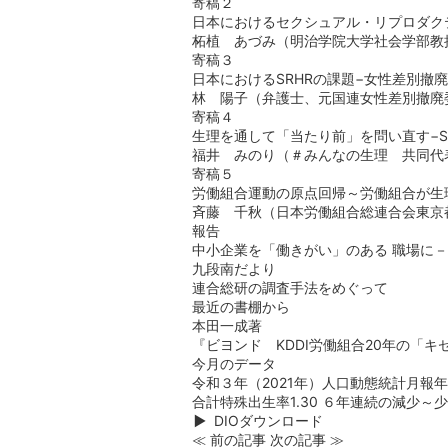
寄稿２
日本におけるセクシュアル・リプロダク
柘植 あづみ（明治学院大学社会学部教
寄稿３
日本におけるSRHRの課題−女性差別撤
林 陽子（弁護士、元国連女性差別撤廃
寄稿４
生理を通して「当たり前」を問い直す−S
福井 みのり（＃みんなの生理 共同代
寄稿５
労働組合運動の原点回帰～労働組合が生
斉藤 千秋（日本労働組合総連合会東京
報告
中小企業を「働きがい」のある 職場に
九段南だより
連合総研の調査手法をめぐって
最近の書棚から
本田一成著
『ビヨンド KDDI労働組合20年の「キ
今月のデータ
令和３年（2021年）人口動態統計月報
合計特殊出生率1.30 ６年連続の減少
DIOダウンロード
≪ 前の記事
次の記事 ≫