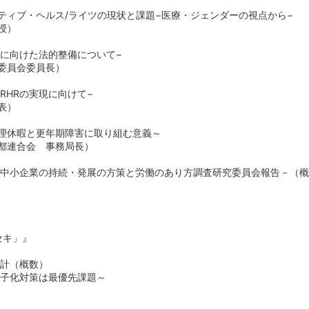
ティブ・ヘルス/ライツの現状と課題−医療・ジェンダーの視点から−
授）
廃に向けた法的整備について−
委員会委員長）
RHRの実現に向けて−
表）
理休暇と更年期障害に取り組む意義～
都連合会 事務局長）
－中小企業の持続・発展の方策と労働のあり方調査研究委員会報告－（
セキ」』
年計（概数）
～少子化対策は最優先課題～