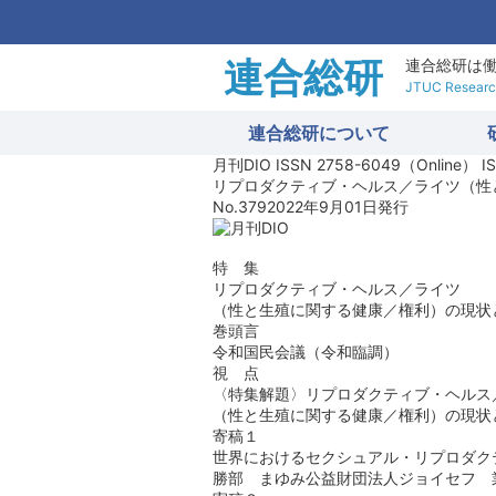
連合総研
連合総研は
JTUC Research
連合総研について
月刊DIO
ISSN 2758-6049（Online）
I
リプロダクティブ・ヘルス／ライツ（性
No.379
2022年9月01日発行
特 集
リプロダクティブ・ヘルス／ライツ
（性と生殖に関する健康／権利）の現状
巻頭言
令和国民会議（令和臨調）
視 点
〈特集解題〉リプロダクティブ・ヘルス
（性と生殖に関する健康／権利）の現状
寄稿１
世界におけるセクシュアル・リプロダクテ
勝部 まゆみ公益財団法人ジョイセフ 