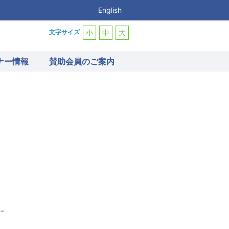
English
文字サイズ
小
中
大
ナー情報
賛助会員のご案内
−