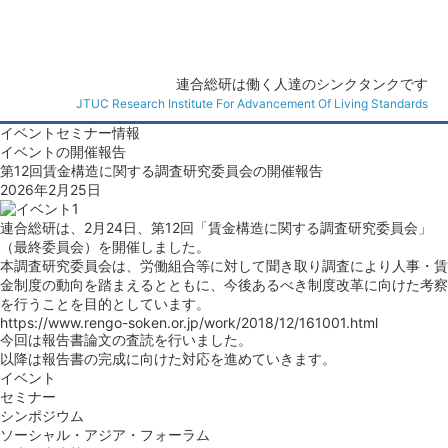
連合総研
連合総研は働く人達のシンクタンクです
JTUC Research Institute For Advancement Of Living Standards
イベント
セミナー
情報
イベントの開催報告
第12回賃金構造に関する調査研究委員会の開催報告
2026年2月25日
連合総研は、2月24日、第12回「賃金構造に関する調査研究委員会」
（最終委員会）を開催しました。
本調査研究委員会は、労働組合等に対して聞き取り調査により人事・賃
金制度の動向を踏まえるとともに、今後あるべき制度改革に向けた考察
を行うことを目的としています。
https://www.rengo-soken.or.jp/work/2018/12/161001.html
今回は報告書論文の査読を行いました。
以降は報告書の完成に向けた対応を進めていきます。
イベント
セミナー
シンポジウム
ソーシャル・アジア・フォーラム