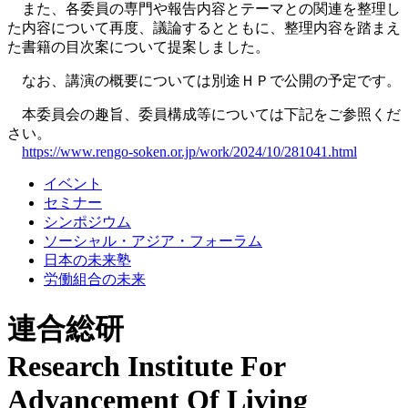
また、各委員の専門や報告内容とテーマとの関連を整理し
た内容について再度、議論するとともに、整理内容を踏まえ
た書籍の目次案について提案しました。
なお、講演の概要については別途ＨＰで公開の予定です。
本委員会の趣旨、委員構成等については下記をご参照くだ
さい。
https://www.rengo-soken.or.jp/work/2024/10/281041.html
イベント
セミナー
シンポジウム
ソーシャル・アジア・フォーラム
日本の未来塾
労働組合の未来
連合総研
Research Institute For
Advancement Of Living