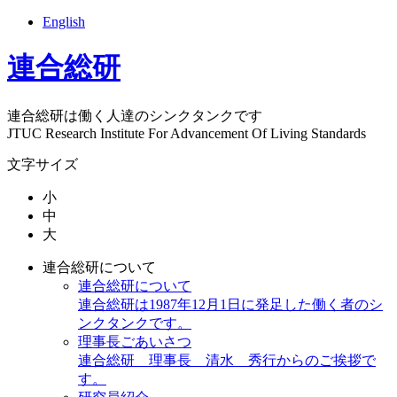
English
連合総研
連合総研は働く人達のシンクタンクです
JTUC Research Institute For Advancement Of Living Standards
文字サイズ
小
中
大
連合総研について
連合総研について
連合総研は1987年12月1日に発足した働く者のシ
ンクタンクです。
理事長ごあいさつ
連合総研 理事長 清水 秀行からのご挨拶で
す。