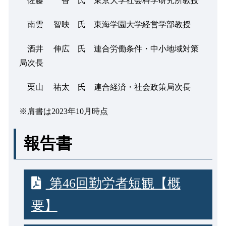
佐藤 香 氏 東京大学社会科学研究所教授
南雲 智映 氏 東海学園大学経営学部教授
酒井 伸広 氏 連合労働条件・中小地域対策
局次長
栗山 祐太 氏 連合経済・社会政策局次長
※肩書は
2023
年
10
月時点
報告書
第46回勤労者短観【概
要】