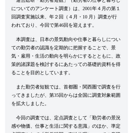
連合総研「勤労者短観」（勤労者の仕事と暮らし
についてのアンケート調査）は、
2001
年４月の第１
回調査実施以来、年２回（４月・
10
月）調査が行
われており、今回で第
46
回を迎えます。
本調査は、日本の景気動向や仕事と暮らしについ
ての勤労者の認識を定期的に把握することで、景
気・雇用・生活の動向を明らかにするとともに、政
策的諸課題を検討するにあたっての基礎的資料を得
ることを目的としています。
また勤労者短観では、首都圏・関西圏で調査を行
ってきましたが、第
35
回からは全国に調査対象範囲
を拡大しました。
今回の調査では、定点調査として「勤労者の景況
感や物価、仕事と生活に関する意識」のほか、準定