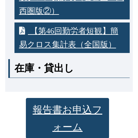
西圏版②）
【第46回勤労者短観】簡
易クロス集計表（全国版）
在庫・貸出し
報告書お申込フ
ォーム