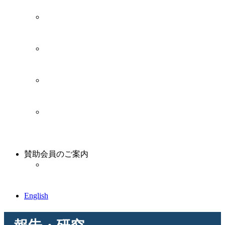
のご紹介です。
シンポジウム
連合総研が実施するシンポジウムのご案内・開催
報告のご紹介です。
ソーシャル・アジア・フォーラム
ソーシャル・アジア・フォーラムのご案内・開催
報告のご紹介です。
日本の未来塾
連合総研が実施する日本の未来塾のご案内・開催
報告のご紹介です。
労働組合の未来
労働組合への理解や共感、参加という観点から、
「労働組合の未来」に関する調査研究を進めてい
く。
賛助会員のご案内
賛助会員のご案内
連合総研では個人会員と団体会員からなる「賛助
会員」制度を設けております。
English