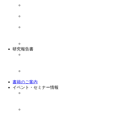
研究員紹介
在籍研究員プロフィールのご紹介です。
情報公開資料
情報公開資料と業務・財務に関する資料です。
アクセスマップ
連合総研にお越しいただく際のアクセスマップと
各種お問い合わせ先のご案内です。
お知らせ
研究報告書
研究・報告書アーカイブ
これまでの研究成果報告書をPDF形式で閲覧する
ことができます。
今年度の調査研究
現在進行中の調査研究のご紹介です。
書籍のご案内
イベント・セミナー情報
イベント
連合総研が実施するイベントのご案内・開催報告
のご紹介です。
セミナー
連合総研が実施するセミナーのご案内・開催報告