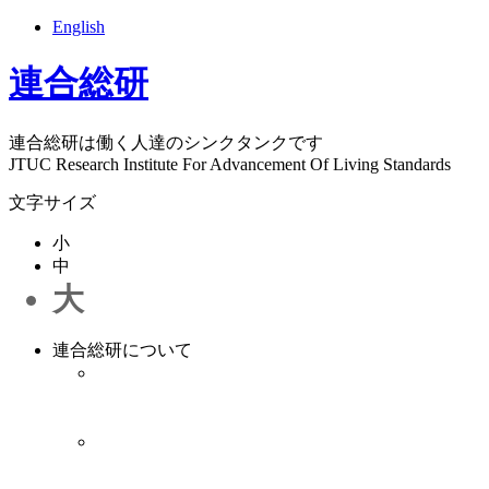
English
連合総研
連合総研は働く人達のシンクタンクです
JTUC Research Institute For Advancement Of Living Standards
文字サイズ
小
中
大
連合総研について
連合総研について
連合総研は1987年12月1日に発足した働く者のシ
ンクタンクです。
理事長ごあいさつ
連合総研 理事長 清水 秀行からのご挨拶で
す。