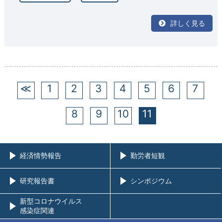
詳しく見る
≪
1
2
3
4
5
6
7
8
9
10
11
経済情勢報告
勤労者短観
研究報告書
シンポジウム
新型コロナウイルス
感染症関連