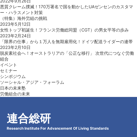
2022年9月26日
悪質クレーム撲滅！170万署名で国を動かしたUAゼンセンのカスタマ
ー・ハラスメント対策
（特集）海外労組の挑戦
2023年5月12日
女性トップ初誕生！フランス労働総同盟（CGT）の男女平等の歩み
2023年2月24日
「限界の仕事」から１万人を無期雇用化！ドイツ配送ライダーの連帯
2023年2月10日
脱炭素社会へ！オーストラリアの「公正な移行」 次世代につなぐ労働
組合
イベント
セミナー
シンポジウム
ソーシャル・アジア・フォーラム
日本の未来塾
労働組合の未来
連合総研
Research Institute For Advancement Of Living Standards