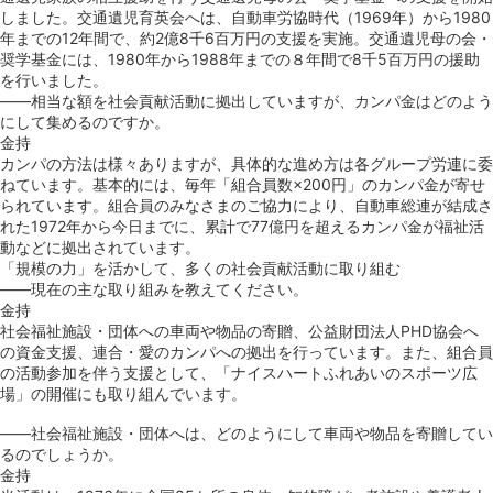
しました。交通遺児育英会へは、⾃動⾞労協時代（1969年）から1980
年までの12年間で、約2億8千6百万円の⽀援を実施。交通遺児⺟の会・
奨学基⾦には、1980年から1988年までの８年間で8千5百万円の援助
を⾏いました。
――相当な額を社会貢献活動に拠出していますが、カンパ金はどのよう
にして集めるのですか。
金持
カンパの方法は様々ありますが、具体的な進め方は各グループ労連に委
ねています。基本的には、毎年「組合員数×200円」のカンパ金が寄せ
られています。組合員のみなさまのご協力により、自動車総連が結成さ
れた1972年から今日までに、累計で77億円を超えるカンパ金が福祉活
動などに拠出されています。
「規模の力」を活かして、多くの社会貢献活動に取り組む
――現在の主な取り組みを教えてください。
金持
社会福祉施設・団体への車両や物品の寄贈、公益財団法⼈PHD協会へ
の資金支援、連合・愛のカンパへの拠出を行っています。また、組合員
の活動参加を伴う支援として、「ナイスハートふれあいのスポーツ広
場」の開催にも取り組んでいます。
――社会福祉施設・団体へは、どのようにして車両や物品を寄贈してい
るのでしょうか。
金持