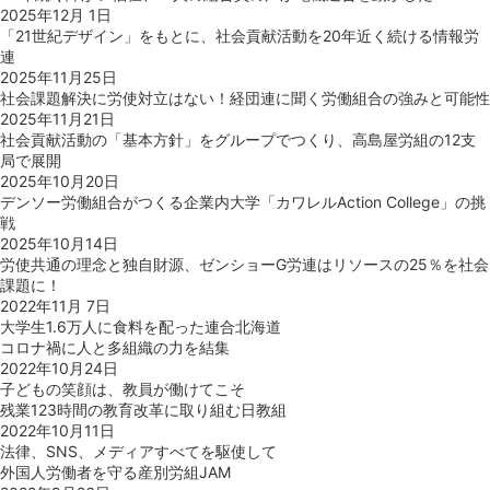
2025年12月 1日
「21世紀デザイン」をもとに、社会貢献活動を20年近く続ける情報労
連
2025年11月25日
社会課題解決に労使対立はない！経団連に聞く労働組合の強みと可能性
2025年11月21日
社会貢献活動の「基本方針」をグループでつくり、高島屋労組の12支
局で展開
2025年10月20日
デンソー労働組合がつくる企業内大学「カワレルAction College」の挑
戦
2025年10月14日
労使共通の理念と独自財源、ゼンショーG労連はリソースの25％を社会
課題に！
2022年11月 7日
大学生1.6万人に食料を配った連合北海道
コロナ禍に人と多組織の力を結集
2022年10月24日
子どもの笑顔は、教員が働けてこそ
残業123時間の教育改革に取り組む日教組
2022年10月11日
法律、SNS、メディアすべてを駆使して
外国人労働者を守る産別労組JAM