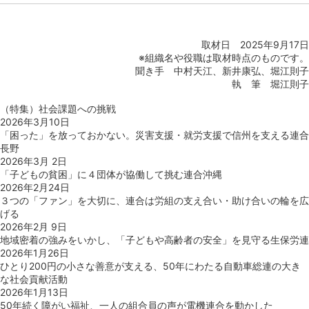
取材日 2025年9月17日
※組織名や役職は取材時点のものです。
聞き手 中村天江、新井康弘、堀江則子
執 筆 堀江則子
（特集）社会課題への挑戦
2026年3月10日
「困った」を放っておかない。災害支援・就労支援で信州を支える連合
長野
2026年3月 2日
「子どもの貧困」に４団体が協働して挑む連合沖縄
2026年2月24日
３つの「ファン」を大切に、連合は労組の支え合い・助け合いの輪を広
げる
2026年2月 9日
地域密着の強みをいかし、「子どもや高齢者の安全」を見守る生保労連
2026年1月26日
ひとり200円の小さな善意が支える、50年にわたる自動車総連の大き
な社会貢献活動
2026年1月13日
50年続く障がい福祉、一人の組合員の声が電機連合を動かした