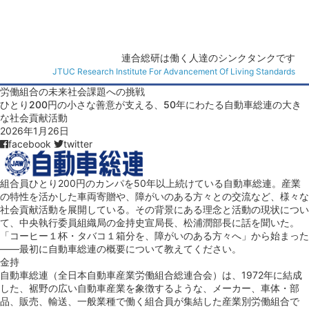
連合総研
連合総研は働く人達のシンクタンクです
JTUC Research Institute For Advancement Of Living Standards
労働組合の未来
社会課題への挑戦
ひとり200円の小さな善意が支える、50年にわたる自動車総連の大き
な社会貢献活動
2026年1月26日
facebook
twitter
組合員ひとり200円のカンパを50年以上続けている自動車総連。産業
の特性を活かした車両寄贈や、障がいのある方々との交流など、様々な
社会貢献活動を展開している。その背景にある理念と活動の現状につい
て、中央執行委員組織局の金持史宣局長、松浦潤部長に話を聞いた。
「コーヒー１杯・タバコ１箱分を、障がいのある方々へ」から始まった
――最初に自動車総連の概要について教えてください。
金持
自動車総連（全日本自動車産業労働組合総連合会）は、1972年に結成
した、裾野の広い自動車産業を象徴するような、メーカー、車体・部
品、販売、輸送、一般業種で働く組合員が集結した産業別労働組合で