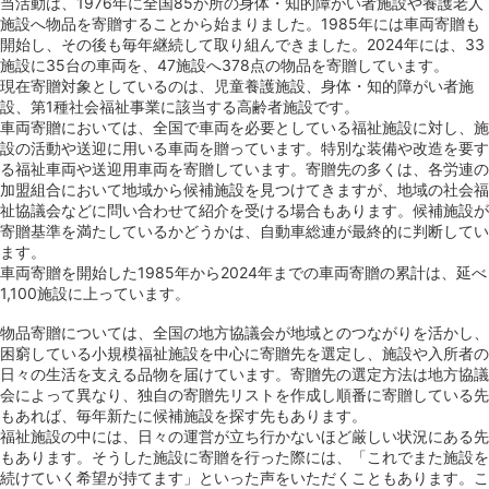
当活動は、1976年に全国85か所の身体・知的障がい者施設や養護老人
施設へ物品を寄贈することから始まりました。1985年には車両寄贈も
開始し、その後も毎年継続して取り組んできました。2024年には、33
施設に35台の車両を、47施設へ378点の物品を寄贈しています。
現在寄贈対象としているのは、児童養護施設、身体・知的障がい者施
設、第1種社会福祉事業に該当する高齢者施設です。
車両寄贈においては、全国で車両を必要としている福祉施設に対し、施
設の活動や送迎に用いる車両を贈っています。特別な装備や改造を要す
る福祉車両や送迎用車両を寄贈しています。寄贈先の多くは、各労連の
加盟組合において地域から候補施設を見つけてきますが、地域の社会福
祉協議会などに問い合わせて紹介を受ける場合もあります。候補施設が
寄贈基準を満たしているかどうかは、自動車総連が最終的に判断してい
ます。
車両寄贈を開始した1985年から2024年までの車両寄贈の累計は、延べ
1,100施設に上っています。
物品寄贈については、全国の地⽅協議会が地域とのつながりを活かし、
困窮している⼩規模福祉施設を中⼼に寄贈先を選定し、施設や⼊所者の
⽇々の生活を支える品物を届けています。寄贈先の選定方法は地方協議
会によって異なり、独自の寄贈先リストを作成し順番に寄贈している先
もあれば、毎年新たに候補施設を探す先もあります。
福祉施設の中には、日々の運営が立ち行かないほど厳しい状況にある先
もあります。そうした施設に寄贈を行った際には、「これでまた施設を
続けていく希望が持てます」といった声をいただくこともあります。こ