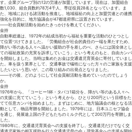
す。企業グループ別の12の労連が加盟しています。現在は、加盟組合
数1,030、組合員数約78万4千人、専従役員28名となっています。ま
た、地域における諸活動を推進し、地域福祉の向上と加盟労連との連携
強化を目的に、地方協議会が47都道府県に設置されています。
――社会貢献活動を始めたきっかけを教えてください。
金持
自動車総連は、1972年の結成当初から福祉を重要な活動のひとつとし
て位置づけてきました。「労働組合が社会的責任の⼀端を果たすため、
障がい等のある⼈々へ温かい援助の⼿を差しのべ、さらには国全体とし
ての福祉政策の充実を訴求していこう」という考えのもと、自由カンパ
を開始しました。当時は集めたお金は交通遺児育英会に寄付していまし
た。車を扱う業界として、交通事故で犠牲になった方々のご家族を支援
したいという思いが、この取り組みの出発点となりました。
――その後、どのようにして社会貢献活動を進めていったのでしょう
か。
金持
1976年から、「コーヒー1杯・タバコ1箱分を、障がい等のある⼈々へ
の⽀援に充てていこう」という考えから、ひとり200円という目標をた
てて任意カンパを始めました。まずはじめに、地方協議会の核となる活
動として、物品寄贈を開始しました。1979年には、⽇本ユニセフ協会
を通じ、発展途上国の⼦どもたちのミルク代として200万円を寄贈しま
した。
1980年に、交通遺児育英会への⽀援を終了し、交通遺児だけでなく交
通遺児家族の相互援助を行う交通遺児⺟の会・奨学基⾦への⽀援を開始