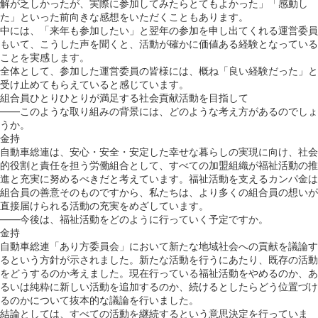
解が乏しかったが、実際に参加してみたらとてもよかった」「感動し
た」といった前向きな感想をいただくこともあります。
中には、「来年も参加したい」と翌年の参加を申し出てくれる運営委員
もいて、こうした声を聞くと、活動が確かに価値ある経験となっている
ことを実感します。
全体として、参加した運営委員の皆様には、概ね「良い経験だった」と
受け止めてもらえていると感じています。
組合員ひとりひとりが満足する社会貢献活動を目指して
――このような取り組みの背景には、どのような考え方があるのでしょ
うか。
金持
⾃動⾞総連は、安⼼・安全・安定した幸せな暮らしの実現に向け、社会
的役割と責任を担う労働組合として、すべての加盟組織が福祉活動の推
進と充実に努めるべきだと考えています。福祉活動を支えるカンパ金は
組合員の善意そのものですから、私たちは、より多くの組合員の想いが
直接届けられる活動の充実をめざしています。
――今後は、福祉活動をどのように行っていく予定ですか。
金持
自動車総連「あり方委員会」において新たな地域社会への貢献を議論す
るという方針が示されました。新たな活動を行うにあたり、既存の活動
をどうするのか考えました。現在行っている福祉活動をやめるのか、あ
るいは純粋に新しい活動を追加するのか、続けるとしたらどう位置づけ
るのかについて抜本的な議論を行いました。
結論としては、すべての活動を継続するという意思決定を行っていま