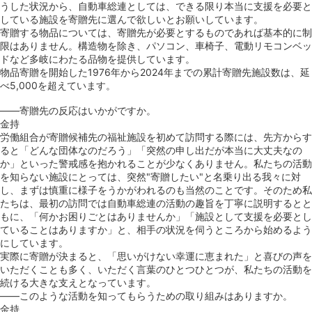
うした状況から、自動車総連としては、できる限り本当に支援を必要と
している施設を寄贈先に選んで欲しいとお願いしています。
寄贈する物品については、寄贈先が必要とするものであれば基本的に制
限はありません。構造物を除き、パソコン、車椅子、電動リモコンベッ
ドなど多岐にわたる品物を提供しています。
物品寄贈を開始した1976年から2024年までの累計寄贈先施設数は、延
べ5,000を超えています。
――寄贈先の反応はいかがですか。
金持
労働組合が寄贈候補先の福祉施設を初めて訪問する際には、先方からす
ると「どんな団体なのだろう」「突然の申し出だが本当に大丈夫なの
か」といった警戒感を抱かれることが少なくありません。私たちの活動
を知らない施設にとっては、突然"寄贈したい"と名乗り出る我々に対
し、まずは慎重に様子をうかがわれるのも当然のことです。そのため私
たちは、最初の訪問では自動車総連の活動の趣旨を丁寧に説明するとと
もに、「何かお困りごとはありませんか」「施設として支援を必要とし
ていることはありますか」と、相手の状況を伺うところから始めるよう
にしています。
実際に寄贈が決まると、「思いがけない幸運に恵まれた」と喜びの声を
いただくことも多く、いただく言葉のひとつひとつが、私たちの活動を
続ける大きな支えとなっています。
――このような活動を知ってもらうための取り組みはありますか。
金持