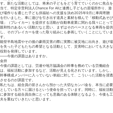
す。新たな活動としては、将来の子どもをどう育てていくのかに焦点を
当て、特定非営利法人Chance For Allと連携し子どもの居場所作り、遊
び場作りを通じた子ども供福祉への支援を決め2025年9月に車両寄贈
を行いました。車に遊びを引き出す道具と素材を積んで「移動式あそび
場」（プレイカー）を提供する活動が自動車産業に関わる我々にとって
親和性のあるいい活動だなと思い、まずはそのベースとなる車両を提供
し、そのプレイカーを使った取り組みにも参画していくことにしていま
す。
能登半島地震やその後の豪雨災害の際に実際に被災地に出向き、遊び場
を失った子どもたちの希望となる活動として、災害時においても大きな
役割を発揮しています。
――今後の課題はありますか。
金持
今後の課題としては、労連や地方協議会の幹事を務めている労働組合
は、福祉活動に参加するなど、活動が見える化されています。しかし、
幹事構成メンバーに入っていない単組に対して、こういった活動を浸透
させるのが課題です。
私たちは、組合員の皆さんから預かった大切なカンパ金を、本当に必要
としている方々に届けるという使命を担っています。同時に、福祉活動
に参加する組合員自身にとっても意義のある体験となるよう、今後も工
夫を重ねていきたいと思います。