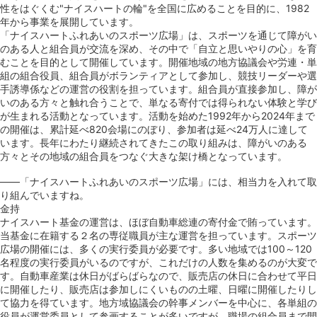
性をはぐくむ"ナイスハートの輪"を全国に広めることを目的に、1982
年から事業を展開しています。
「ナイスハートふれあいのスポーツ広場」は、スポーツを通じて障がい
のある人と組合員が交流を深め、その中で「自立と思いやりの心」を育
むことを目的として開催しています。開催地域の地方協議会や労連・単
組の組合役員、組合員がボランティアとして参加し、競技リーダーや選
手誘導係などの運営の役割を担っています。組合員が直接参加し、障が
いのある方々と触れ合うことで、単なる寄付では得られない体験と学び
が生まれる活動となっています。活動を始めた1992年から2024年まで
の開催は、累計延べ820会場にのぼり、参加者は延べ24万人に達して
います。長年にわたり継続されてきたこの取り組みは、障がいのある
方々とその地域の組合員をつなぐ大きな架け橋となっています。
――「ナイスハートふれあいのスポーツ広場」には、相当力を入れて取
り組んでいますね。
金持
ナイスハート基金の運営は、ほぼ自動車総連の寄付金で賄っています。
当基金に在籍する２名の専従職員が主な運営を担っています。スポーツ
広場の開催には、多くの実行委員が必要です。多い地域では100～120
名程度の実行委員がいるのですが、これだけの人数を集めるのが大変で
す。自動車産業は休日がばらばらなので、販売店の休日に合わせて平日
に開催したり、販売店は参加しにくいものの土曜、日曜に開催したりし
て協力を得ています。地方域協議会の幹事メンバーを中心に、各単組の
役員が運営委員として参画することが多いですが、職場の組合員まで間