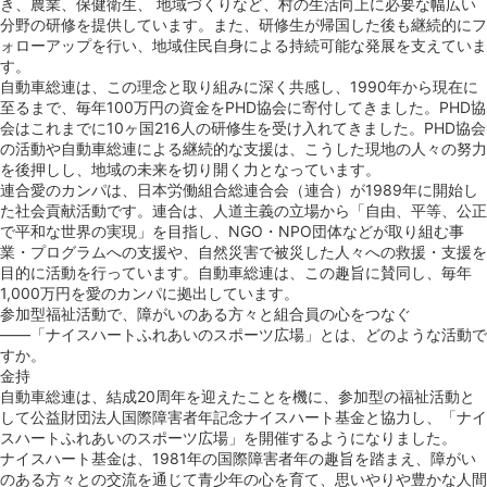
き、農業、保健衛生、 地域づくりなど、村の生活向上に必要な幅広い
分野の研修を提供しています。また、研修生が帰国した後も継続的にフ
ォローアップを行い、地域住民自身による持続可能な発展を支えていま
す。
自動車総連は、この理念と取り組みに深く共感し、1990年から現在に
至るまで、毎年100万円の資金をPHD協会に寄付してきました。PHD協
会はこれまでに10ヶ国216人の研修生を受け入れてきました。PHD協会
の活動や自動車総連による継続的な支援は、こうした現地の人々の努力
を後押しし、地域の未来を切り開く力となっています。
連合愛のカンパ
は、日本労働組合総連合会（連合）が1989年に開始し
た社会貢献活動です。連合は、⼈道主義の⽴場から「⾃由、平等、公正
で平和な世界の実現」を目指し、NGO・NPO団体などが取り組む事
業・プログラムへの⽀援や、⾃然災害で被災した人々への救援・⽀援を
⽬的に活動を行っています。自動車総連は、この趣旨に賛同し、毎年
1,000万円を愛のカンパに拠出しています。
参加型福祉活動で、障がいのある方々と組合員の心をつなぐ
――「ナイスハートふれあいのスポーツ広場」とは、どのような活動で
すか。
金持
⾃動⾞総連は、結成20周年を迎えたことを機に、参加型の福祉活動と
して
公益財団法⼈国際障害者年記念ナイスハート基⾦
と協⼒し、「ナイ
スハートふれあいのスポーツ広場」を開催するようになりました。
ナイスハート基⾦は、1981年の国際障害者年の趣旨を踏まえ、障がい
のある方々との交流を通じて⻘少年の⼼を育て、思いやりや豊かな⼈間